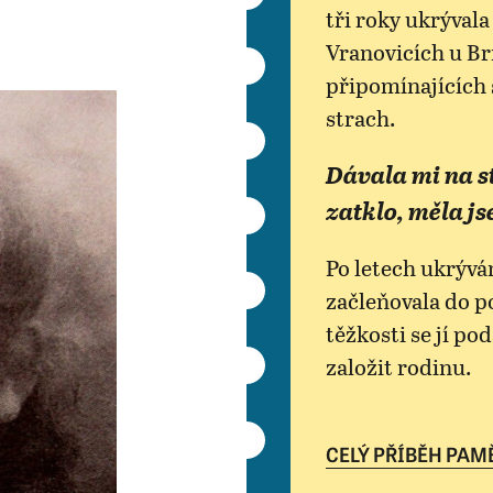
tři roky ukrýval
Vranovicích u Br
připomínajících
strach.
Dávala mi na s
zatklo, měla js
Po letech ukrývá
začleňovala do p
těžkosti se jí po
založit rodinu.
CELÝ PŘÍBĚH PAM