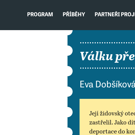
PROGRAM
PŘÍBĚHY
PARTNEŘI PRO
Válku pře
Eva Dobšíková
Její židovský ote
zastřelil. Jako d
deportace do kon