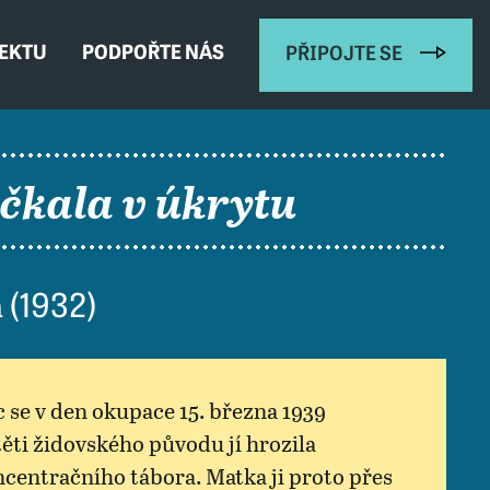
JEKTU
PODPOŘTE NÁS
PŘIPOJTE SE
čkala v úkrytu
 (1932)
c se v den okupace 15. března 1939
ítěti židovského původu jí hrozila
centračního tábora. Matka ji proto přes