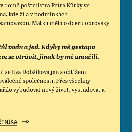
a v domě poštmistra Petra Kůrky ve
na, kde žila v podmínkách
 samovazbu. Matka měla o dceru obrovský
tůl vodu a jed. Kdyby mě gestapo
em se otrávit, jinak by mě umučili.
ní se Eva Dobšíková jen s obtížemi
oválečné společnosti. Přes všechny
dařilo vybudovat nový život, vystudovat a
ĚTNÍKA