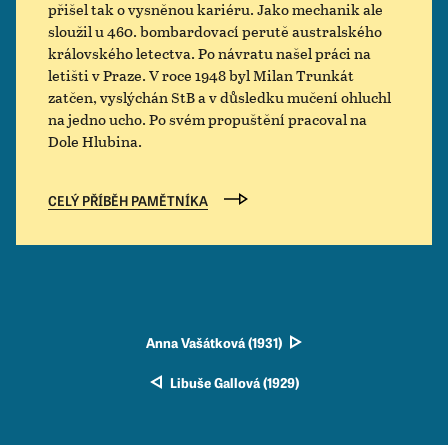
přišel tak o vysněnou kariéru. Jako mechanik ale
sloužil u 460. bombardovací perutě australského
královského letectva. Po návratu našel práci na
letišti v Praze. V roce 1948 byl Milan Trunkát
zatčen, vyslýchán StB a v důsledku mučení ohluchl
na jedno ucho. Po svém propuštění pracoval na
Dole Hlubina.
CELÝ PŘÍBĚH PAMĚTNÍKA
Anna Vašátková (1931)
Libuše Gallová (1929)