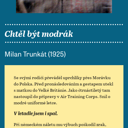
Chtěl být modrák
Milan Trunkát (1925)
Se svými rodiči převáděl uprchlíky přes Morávku
do Polska. Před pronásledováním a gestapem utekl
s matkou do Velké Británie. Jako čtrnáctiletý tam
nastoupil do přípravy v Air Training Corps. Snil o
modré uniformě letce.
V letadle jsem i spal.
Při německém náletu mu výbuch poškodil zrak,