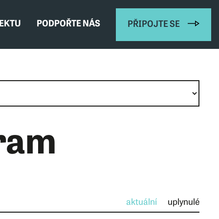
JEKTU
PODPOŘTE NÁS
PŘIPOJTE SE
ram
I
aktuální
uplynulé